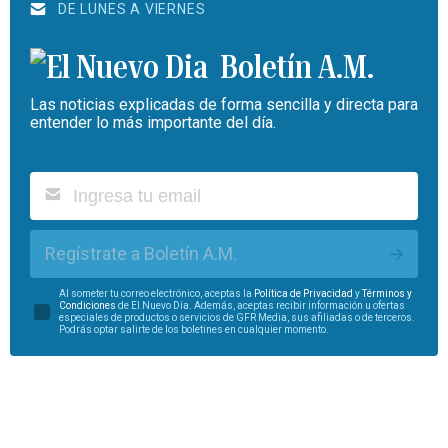
DE LUNES A VIERNES
Boletín A.M.
Las noticias explicadas de forma sencilla y directa para
entender lo más importante del día.
Regístrate a Boletín A.M.
Al someter tu correo electrónico, aceptas la
Política de Privacidad
y
Términos y
Condiciones
de El Nuevo Día. Además, aceptas recibir información u ofertas
especiales de productos o servicios de GFR Media, sus afiliadas o de terceros.
Podrás optar salirte de los boletines en cualquier momento.