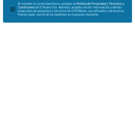
Al someter tu correo electrónico, aceptas la
Política de Privacidad
y
Términos y
Condiciones
de El Nuevo Día. Además, aceptas recibir información u ofertas
especiales de productos o servicios de GFR Media, sus afiliadas o de terceros.
Podrás optar salirte de los boletines en cualquier momento.