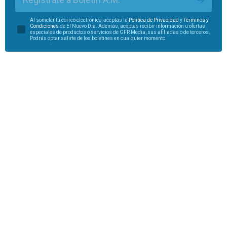
Al someter tu correo electrónico, aceptas la
Política de Privacidad
y
Términos y
Condiciones
de El Nuevo Día. Además, aceptas recibir información u ofertas
especiales de productos o servicios de GFR Media, sus afiliadas o de terceros.
Podrás optar salirte de los boletines en cualquier momento.