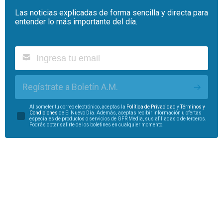
Las noticias explicadas de forma sencilla y directa para
entender lo más importante del día.
Regístrate a Boletín A.M.
Al someter tu correo electrónico, aceptas la
Política de Privacidad
y
Términos y
Condiciones
de El Nuevo Día. Además, aceptas recibir información u ofertas
especiales de productos o servicios de GFR Media, sus afiliadas o de terceros.
Podrás optar salirte de los boletines en cualquier momento.