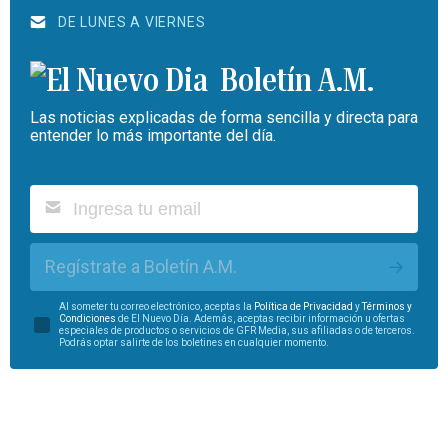
DE LUNES A VIERNES
Boletín A.M.
Las noticias explicadas de forma sencilla y directa para
entender lo más importante del día.
Regístrate a Boletín A.M.
Al someter tu correo electrónico, aceptas la
Política de Privacidad
y
Términos y
Condiciones
de El Nuevo Día. Además, aceptas recibir información u ofertas
especiales de productos o servicios de GFR Media, sus afiliadas o de terceros.
Podrás optar salirte de los boletines en cualquier momento.