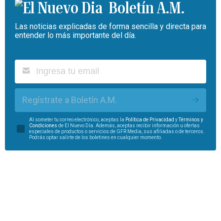
Boletín A.M.
Las noticias explicadas de forma sencilla y directa para
entender lo más importante del día.
Regístrate a Boletín A.M.
Al someter tu correo electrónico, aceptas la
Política de Privacidad
y
Términos y
Condiciones
de El Nuevo Día. Además, aceptas recibir información u ofertas
especiales de productos o servicios de GFR Media, sus afiliadas o de terceros.
Podrás optar salirte de los boletines en cualquier momento.