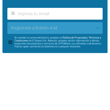
Regístrate a Boletín A.M.
Al someter tu correo electrónico, aceptas la
Política de Privacidad
y
Términos y
Condiciones
de El Nuevo Día. Además, aceptas recibir información u ofertas
especiales de productos o servicios de GFR Media, sus afiliadas o de terceros.
Podrás optar salirte de los boletines en cualquier momento.