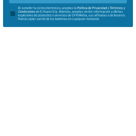
Al someter tu correo electrónico, aceptas la
Política de Privacidad
y
Términos y
Condiciones
de El Nuevo Día. Además, aceptas recibir información u ofertas
especiales de productos o servicios de GFR Media, sus afiliadas o de terceros.
Podrás optar salirte de los boletines en cualquier momento.