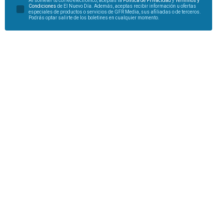
Al someter tu correo electrónico, aceptas la
Política de Privacidad
y
Términos y
Condiciones
de El Nuevo Día. Además, aceptas recibir información u ofertas
especiales de productos o servicios de GFR Media, sus afiliadas o de terceros.
Podrás optar salirte de los boletines en cualquier momento.