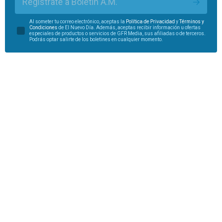
Regístrate a Boletín A.M.
Al someter tu correo electrónico, aceptas la
Política de Privacidad
y
Términos y
Condiciones
de El Nuevo Día. Además, aceptas recibir información u ofertas
especiales de productos o servicios de GFR Media, sus afiliadas o de terceros.
Podrás optar salirte de los boletines en cualquier momento.