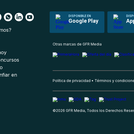
DISPONIBLE EN
DISP
Google Play
Ap
omos?
s
Otras marcas de GFR Media
 hoy
oncursos
io
nfiar en
Política de privacidad
Términos y condicion
©
2026
GFR Media, Todos los Derechos Rese