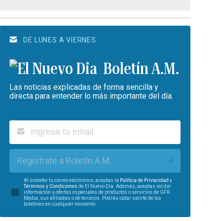
DE LUNES A VIERNES
Boletín A.M.
Las noticias explicadas de forma sencilla y
directa para entender lo más importante del día.
Regístrate a Boletín A.M.
Al someter tu correo electrónico, aceptas la
Política de Privacidad
y
Términos y Condiciones
de El Nuevo Día. Además, aceptas recibir
información u ofertas especiales de productos o servicios de GFR
Media, sus afiliadas o de terceros. Podrás optar salirte de los
boletines en cualquier momento.