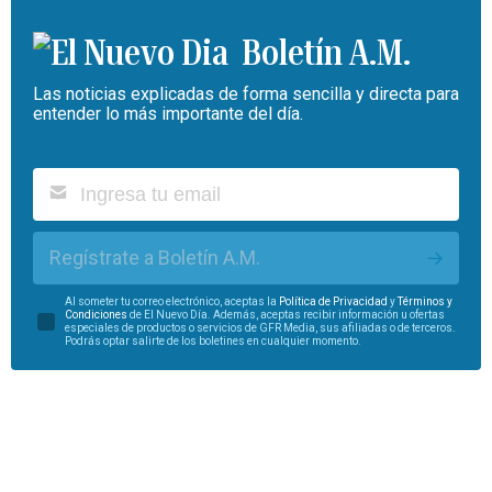
Boletín A.M.
Las noticias explicadas de forma sencilla y directa para
entender lo más importante del día.
Regístrate a Boletín A.M.
Al someter tu correo electrónico, aceptas la
Política de Privacidad
y
Términos y
Condiciones
de El Nuevo Día. Además, aceptas recibir información u ofertas
especiales de productos o servicios de GFR Media, sus afiliadas o de terceros.
Podrás optar salirte de los boletines en cualquier momento.