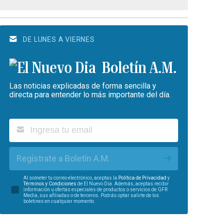
DE LUNES A VIERNES
Boletín A.M.
Las noticias explicadas de forma sencilla y
directa para entender lo más importante del día.
Regístrate a Boletín A.M.
Al someter tu correo electrónico, aceptas la
Política de Privacidad
y
Términos y Condiciones
de El Nuevo Día. Además, aceptas recibir
información u ofertas especiales de productos o servicios de GFR
Media, sus afiliadas o de terceros. Podrás optar salirte de los
boletines en cualquier momento.