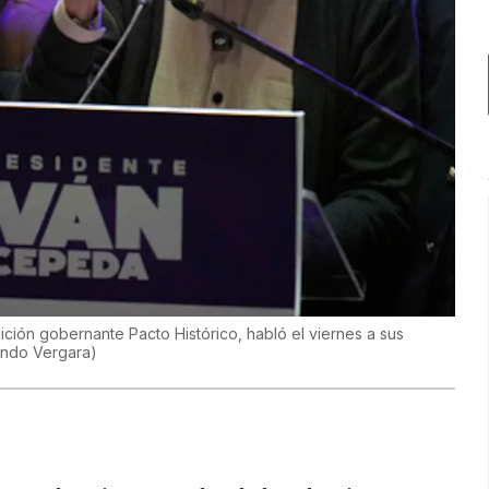
ición gobernante Pacto Histórico, habló el viernes a sus
ando Vergara
)