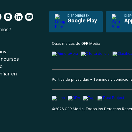
DISPONIBLE EN
DISP
Google Play
Ap
omos?
s
Otras marcas de GFR Media
 hoy
oncursos
io
nfiar en
Política de privacidad
Términos y condicion
©
2026
GFR Media, Todos los Derechos Rese