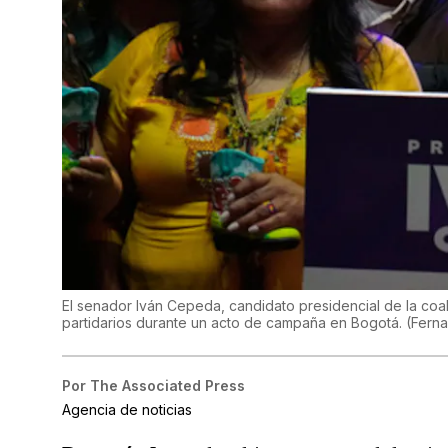
El senador Iván Cepeda, candidato presidencial de la coal
partidarios durante un acto de campaña en Bogotá.
(
Fern
Por
The Associated Press
Agencia de noticias