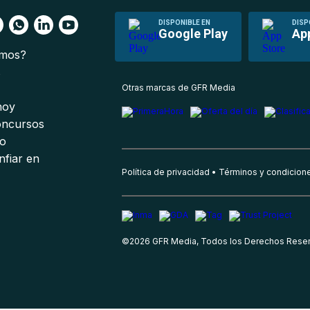
DISPONIBLE EN
DISP
Google Play
Ap
omos?
s
Otras marcas de GFR Media
 hoy
oncursos
io
nfiar en
Política de privacidad
Términos y condicion
©
2026
GFR Media, Todos los Derechos Rese