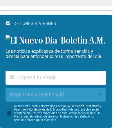
DE LUNES A VIERNES
Boletín A.M.
Las noticias explicadas de forma sencilla y
directa para entender lo más importante del día.
Regístrate a Boletín A.M.
Al someter tu correo electrónico, aceptas la
Política de Privacidad
y
Términos y Condiciones
de El Nuevo Día. Además, aceptas recibir
información u ofertas especiales de productos o servicios de GFR
Media, sus afiliadas o de terceros. Podrás optar salirte de los
boletines en cualquier momento.