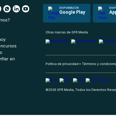
DISPONIBLE EN
DISP
Google Play
Ap
omos?
s
Otras marcas de GFR Media
 hoy
oncursos
io
nfiar en
Política de privacidad
Términos y condicion
©
2026
GFR Media, Todos los Derechos Rese