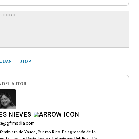
BLICIDAD
 JUAN
DTOP
 DEL AUTOR
ES NIEVES
res@gfrmedia.com
feminista de Yauco, Puerto Rico. Es egresada de la
centración en Periodismo y Relaciones Públicas. En