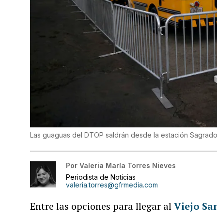
Las guaguas del DTOP saldrán desde la estación Sagrad
Por
Valeria María Torres Nieves
Periodista de Noticias
valeria.torres@gfrmedia.com
Entre las opciones para llegar al
Viejo Sa