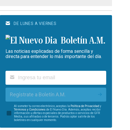
DE LUNES A VIERNES
Boletín A.M.
Las noticias explicadas de forma sencilla y
directa para entender lo más importante del día.
Regístrate a Boletín A.M.
Al someter tu correo electrónico, aceptas la
Política de Privacidad
y
Términos y Condiciones
de El Nuevo Día. Además, aceptas recibir
información u ofertas especiales de productos o servicios de GFR
Media, sus afiliadas o de terceros. Podrás optar salirte de los
boletines en cualquier momento.