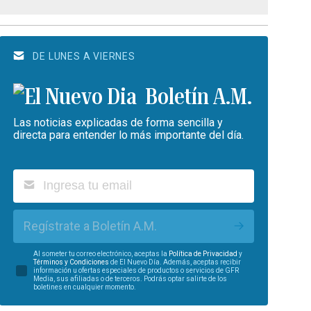
DE LUNES A VIERNES
Boletín A.M.
Las noticias explicadas de forma sencilla y
directa para entender lo más importante del día.
Regístrate a Boletín A.M.
Al someter tu correo electrónico, aceptas la
Política de Privacidad
y
Términos y Condiciones
de El Nuevo Día. Además, aceptas recibir
información u ofertas especiales de productos o servicios de GFR
Media, sus afiliadas o de terceros. Podrás optar salirte de los
boletines en cualquier momento.