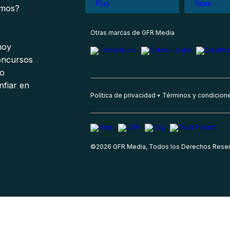
omos?
s
Otras marcas de GFR Media
 hoy
oncursos
io
nfiar en
Política de privacidad
Términos y condicion
©
2026
GFR Media, Todos los Derechos Rese