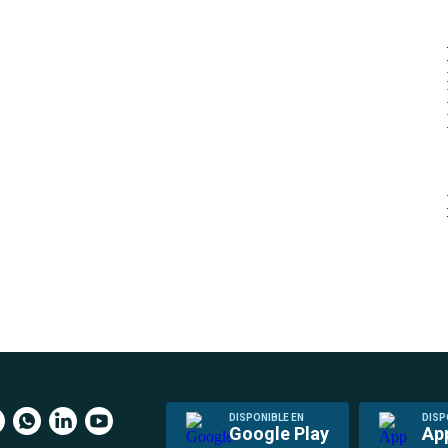
DISPONIBLE EN
DISP
Google Play
Ap