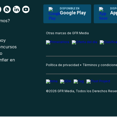
DISPONIBLE EN
DISP
Google Play
Ap
omos?
s
Otras marcas de GFR Media
 hoy
oncursos
io
nfiar en
Política de privacidad
Términos y condicion
©
2026
GFR Media, Todos los Derechos Rese