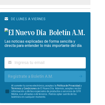
DE LUNES A VIERNES
Boletín A.M.
Las noticias explicadas de forma sencilla y
directa para entender lo más importante del día.
Regístrate a Boletín A.M.
Al someter tu correo electrónico, aceptas la
Política de Privacidad
y
Términos y Condiciones
de El Nuevo Día. Además, aceptas recibir
información u ofertas especiales de productos o servicios de GFR
Media, sus afiliadas o de terceros. Podrás optar salirte de los
boletines en cualquier momento.