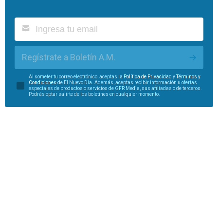
Regístrate a Boletín A.M.
Al someter tu correo electrónico, aceptas la
Política de Privacidad
y
Términos y
Condiciones
de El Nuevo Día. Además, aceptas recibir información u ofertas
especiales de productos o servicios de GFR Media, sus afiliadas o de terceros.
Podrás optar salirte de los boletines en cualquier momento.