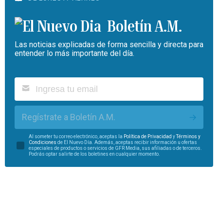
Boletín A.M.
Las noticias explicadas de forma sencilla y directa para
entender lo más importante del día.
Regístrate a Boletín A.M.
Al someter tu correo electrónico, aceptas la
Política de Privacidad
y
Términos y
Condiciones
de El Nuevo Día. Además, aceptas recibir información u ofertas
especiales de productos o servicios de GFR Media, sus afiliadas o de terceros.
Podrás optar salirte de los boletines en cualquier momento.