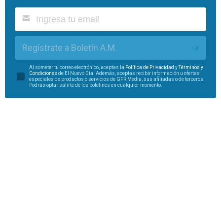
Regístrate a Boletín A.M.
Al someter tu correo electrónico, aceptas la
Política de Privacidad
y
Términos y
Condiciones
de El Nuevo Día. Además, aceptas recibir información u ofertas
especiales de productos o servicios de GFR Media, sus afiliadas o de terceros.
Podrás optar salirte de los boletines en cualquier momento.