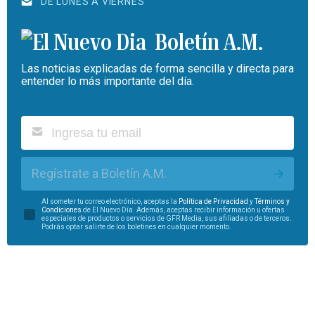
DE LUNES A VIERNES
Boletín A.M.
Las noticias explicadas de forma sencilla y directa para
entender lo más importante del día.
Regístrate a Boletín A.M.
Al someter tu correo electrónico, aceptas la
Política de Privacidad
y
Términos y
Condiciones
de El Nuevo Día. Además, aceptas recibir información u ofertas
especiales de productos o servicios de GFR Media, sus afiliadas o de terceros.
Podrás optar salirte de los boletines en cualquier momento.