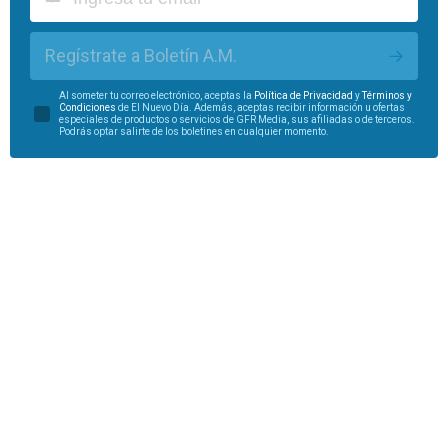
Regístrate a Boletín A.M.
Al someter tu correo electrónico, aceptas la
Política de Privacidad
y
Términos y
Condiciones
de El Nuevo Día. Además, aceptas recibir información u ofertas
especiales de productos o servicios de GFR Media, sus afiliadas o de terceros.
Podrás optar salirte de los boletines en cualquier momento.