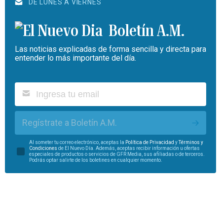
DE LUNES A VIERNES
Boletín A.M.
Las noticias explicadas de forma sencilla y directa para
entender lo más importante del día.
Regístrate a Boletín A.M.
Al someter tu correo electrónico, aceptas la
Política de Privacidad
y
Términos y
Condiciones
de El Nuevo Día. Además, aceptas recibir información u ofertas
especiales de productos o servicios de GFR Media, sus afiliadas o de terceros.
Podrás optar salirte de los boletines en cualquier momento.