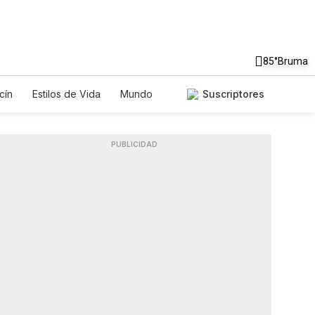
85°
Bruma
cín
Estilos de Vida
Mundo
Suscriptores
gos
Lotería
Vídeos
Fotos
PUBLICIDAD