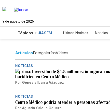
9 de agosto de 2026
Tópicos
#ASEM
Últimas Noticias
Noticias
Estados Unidos
Cien
English
Podcasts
Artículos
Fotogalerías
Vídeos
NOTICIAS
Inversión de $1.8 millones: inauguran 
bariátrica en Centro Médico
Por
Génesis Ibarra Vázquez
NOTICIAS
Centro Médico podría atender a personas afecta
Por
Agustín Criollo Oquero