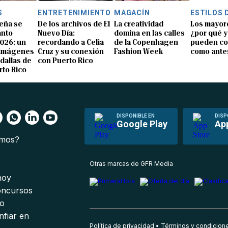
S
ENTRETENIMIENTO
MAGACÍN
ESTILOS 
eña se
De los archivos de El
La creatividad
Los mayor
anto
Nuevo Día:
domina en las calles
¿por qué y
026: un
recordando a Celia
de la Copenhagen
pueden co
 imágenes
Cruz y su conexión
Fashion Week
como ante
dallas de
con Puerto Rico
rto Rico
DISPONIBLE EN
DISP
Google Play
Ap
omos?
s
Otras marcas de GFR Media
 hoy
oncursos
io
nfiar en
Política de privacidad
Términos y condicion