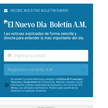
RECIBE NUESTRO BOLETÍN DIARIO
Boletín A.M.
Las noticias explicadas de forma sencilla y
directa para entender lo más importante del día.
Regístrate a Boletín A.M.
Al someter tu correo electrónico, aceptas la
Política de Privacidad
y
Términos y Condiciones
de El Nuevo Día. Además, aceptas recibir
información u ofertas especiales de productos o servicios de GFR
Media, sus afiliadas o de terceros. Podrás optar salirte de los
boletines en cualquier momento.