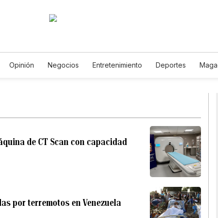
Opinión
Negocios
Entretenimiento
Deportes
Maga
cia y Ambiente
Gastronomía
De Viaje
Tecnología
Jue
Horóscopos
Newsletters
Feriados
Especiales
máquina de CT Scan con capacidad
das por terremotos en Venezuela