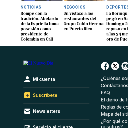
NOTICIAS
NEGOCIOS
DEPORTE
Rompe con la
Un vistazo a los
La Borinqu
tradición: Abelardo
restaurantes del
pegó en S
de la Espriella toma
Grupo Colón Gerena
Domingo 2
posesión como
en Puerto Rico
repaso en
presidente de
a las 34 me
Colombia en Cali
oro de Pue
¿Quiénes s
Mi cuenta
Contáctano
FAQ
Suscríbete
El diario de
Reglas de c
Newsletters
Mapa del sit
¿Por qué co
nosotros?
Servicio al cliente