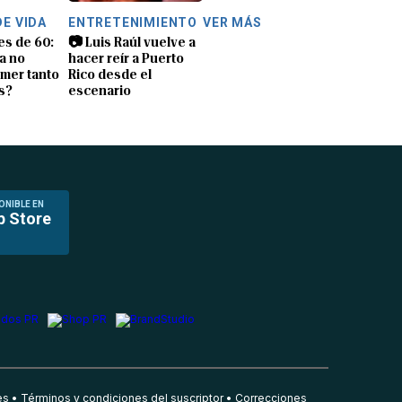
DE VIDA
ENTRETENIMIENTO
VER MÁS
es de 60:
📷 Luis Raúl vuelve a
a no
hacer reír a Puerto
mer tanto
Rico desde el
s?
escenario
ONIBLE EN
p Store
es
Términos y condiciones del suscriptor
Correcciones