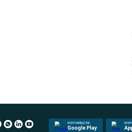
DISPONIBLE EN
DISP
Google Play
Ap