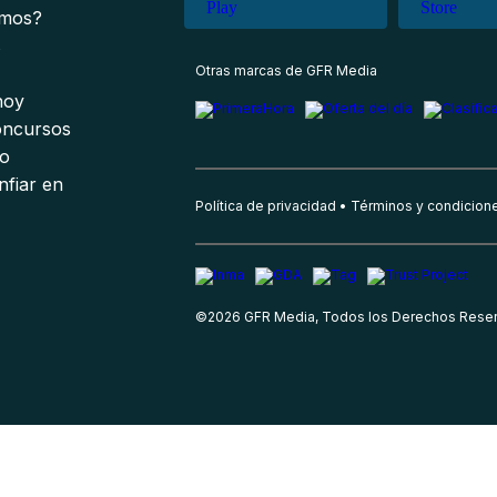
omos?
s
Otras marcas de GFR Media
 hoy
oncursos
io
nfiar en
Política de privacidad
Términos y condicion
©
2026
GFR Media, Todos los Derechos Rese