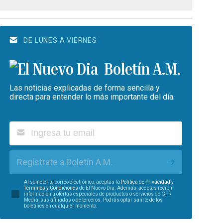
DE LUNES A VIERNES
Boletín A.M.
Las noticias explicadas de forma sencilla y
directa para entender lo más importante del día.
Regístrate a Boletín A.M.
Al someter tu correo electrónico, aceptas la
Política de Privacidad
y
Términos y Condiciones
de El Nuevo Día. Además, aceptas recibir
información u ofertas especiales de productos o servicios de GFR
Media, sus afiliadas o de terceros. Podrás optar salirte de los
boletines en cualquier momento.