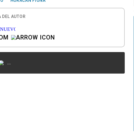
CO
HURACÁN FIONA
 DEL AUTOR
COM
...