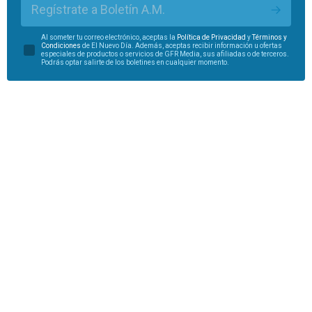
Regístrate a Boletín A.M.
Al someter tu correo electrónico, aceptas la
Política de Privacidad
y
Términos y
Condiciones
de El Nuevo Día. Además, aceptas recibir información u ofertas
especiales de productos o servicios de GFR Media, sus afiliadas o de terceros.
Podrás optar salirte de los boletines en cualquier momento.