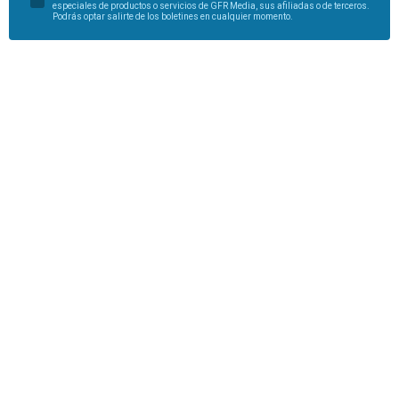
especiales de productos o servicios de GFR Media, sus afiliadas o de terceros.
Podrás optar salirte de los boletines en cualquier momento.