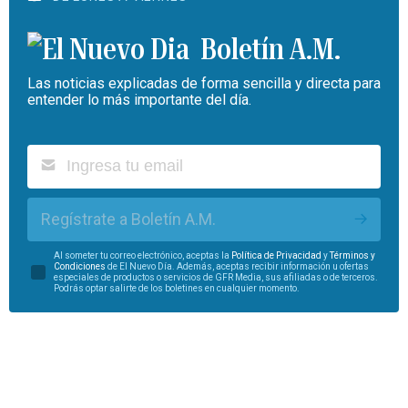
Boletín A.M.
Las noticias explicadas de forma sencilla y directa para
entender lo más importante del día.
Regístrate a Boletín A.M.
Al someter tu correo electrónico, aceptas la
Política de Privacidad
y
Términos y
Condiciones
de El Nuevo Día. Además, aceptas recibir información u ofertas
especiales de productos o servicios de GFR Media, sus afiliadas o de terceros.
Podrás optar salirte de los boletines en cualquier momento.