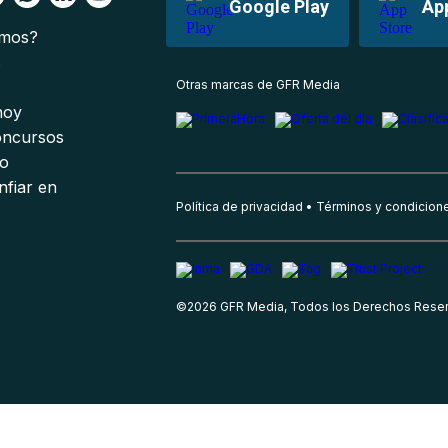
Google Play
Ap
omos?
s
Otras marcas de GFR Media
 hoy
oncursos
io
nfiar en
Política de privacidad
Términos y condicion
©
2026
GFR Media, Todos los Derechos Rese