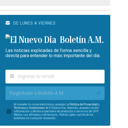
DE LUNES A VIERNES
Boletín A.M.
Las noticias explicadas de forma sencilla y
directa para entender lo más importante del día.
Regístrate a Boletín A.M.
Al someter tu correo electrónico, aceptas la
Política de Privacidad
y
Términos y Condiciones
de El Nuevo Día. Además, aceptas recibir
información u ofertas especiales de productos o servicios de GFR
Media, sus afiliadas o de terceros. Podrás optar salirte de los
boletines en cualquier momento.