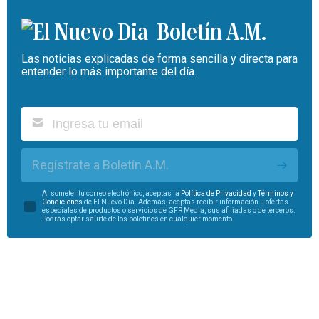
Boletín A.M.
Las noticias explicadas de forma sencilla y directa para
entender lo más importante del día.
Regístrate a Boletín A.M.
Al someter tu correo electrónico, aceptas la
Política de Privacidad
y
Términos y
Condiciones
de El Nuevo Día. Además, aceptas recibir información u ofertas
especiales de productos o servicios de GFR Media, sus afiliadas o de terceros.
Podrás optar salirte de los boletines en cualquier momento.