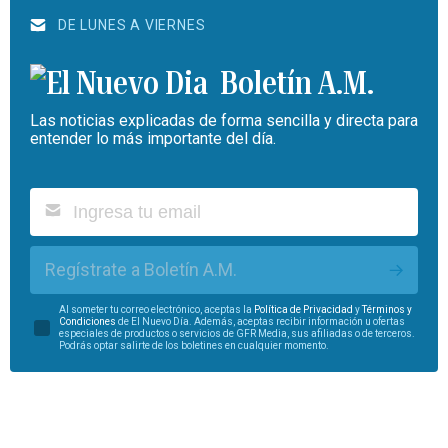
DE LUNES A VIERNES
Boletín A.M.
Las noticias explicadas de forma sencilla y directa para
entender lo más importante del día.
Regístrate a Boletín A.M.
Al someter tu correo electrónico, aceptas la
Política de Privacidad
y
Términos y
Condiciones
de El Nuevo Día. Además, aceptas recibir información u ofertas
especiales de productos o servicios de GFR Media, sus afiliadas o de terceros.
Podrás optar salirte de los boletines en cualquier momento.