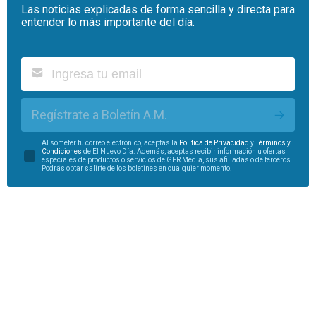
Las noticias explicadas de forma sencilla y directa para
entender lo más importante del día.
Regístrate a Boletín A.M.
Al someter tu correo electrónico, aceptas la
Política de Privacidad
y
Términos y
Condiciones
de El Nuevo Día. Además, aceptas recibir información u ofertas
especiales de productos o servicios de GFR Media, sus afiliadas o de terceros.
Podrás optar salirte de los boletines en cualquier momento.