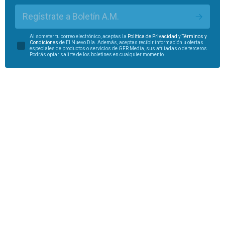
Regístrate a Boletín A.M.
Al someter tu correo electrónico, aceptas la
Política de Privacidad
y
Términos y
Condiciones
de El Nuevo Día. Además, aceptas recibir información u ofertas
especiales de productos o servicios de GFR Media, sus afiliadas o de terceros.
Podrás optar salirte de los boletines en cualquier momento.