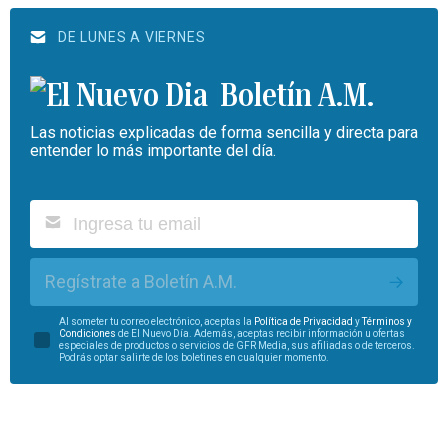
DE LUNES A VIERNES
Boletín A.M.
Las noticias explicadas de forma sencilla y directa para
entender lo más importante del día.
Regístrate a Boletín A.M.
Al someter tu correo electrónico, aceptas la
Política de Privacidad
y
Términos y
Condiciones
de El Nuevo Día. Además, aceptas recibir información u ofertas
especiales de productos o servicios de GFR Media, sus afiliadas o de terceros.
Podrás optar salirte de los boletines en cualquier momento.