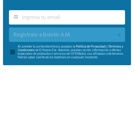
Regístrate a Boletín A.M.
Al someter tu correo electrónico, aceptas la
Política de Privacidad
y
Términos y
Condiciones
de El Nuevo Día. Además, aceptas recibir información u ofertas
especiales de productos o servicios de GFR Media, sus afiliadas o de terceros.
Podrás optar salirte de los boletines en cualquier momento.