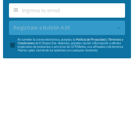
Regístrate a Boletín A.M.
Al someter tu correo electrónico, aceptas la
Política de Privacidad
y
Términos y
Condiciones
de El Nuevo Día. Además, aceptas recibir información u ofertas
especiales de productos o servicios de GFR Media, sus afiliadas o de terceros.
Podrás optar salirte de los boletines en cualquier momento.