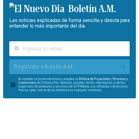
Boletín A.M.
Las noticias explicadas de forma sencilla y directa para
entender lo más importante del día.
Regístrate a Boletín A.M.
Al someter tu correo electrónico, aceptas la
Política de Privacidad
y
Términos y
Condiciones
de El Nuevo Día. Además, aceptas recibir información u ofertas
especiales de productos o servicios de GFR Media, sus afiliadas o de terceros.
Podrás optar salirte de los boletines en cualquier momento.