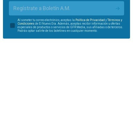
Regístrate a Boletín A.M.
Al someter tu correo electrónico, aceptas la
Política de Privacidad
y
Términos y
Condiciones
de El Nuevo Día. Además, aceptas recibir información u ofertas
especiales de productos o servicios de GFR Media, sus afiliadas o de terceros.
Podrás optar salirte de los boletines en cualquier momento.