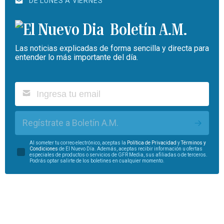
DE LUNES A VIERNES
Boletín A.M.
Las noticias explicadas de forma sencilla y directa para
entender lo más importante del día.
Regístrate a Boletín A.M.
Al someter tu correo electrónico, aceptas la
Política de Privacidad
y
Términos y
Condiciones
de El Nuevo Día. Además, aceptas recibir información u ofertas
especiales de productos o servicios de GFR Media, sus afiliadas o de terceros.
Podrás optar salirte de los boletines en cualquier momento.