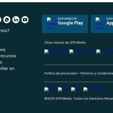
DISPONIBLE EN
DISP
Google Play
Ap
omos?
s
Otras marcas de GFR Media
 hoy
oncursos
io
nfiar en
Política de privacidad
Términos y condicion
©
2026
GFR Media, Todos los Derechos Rese