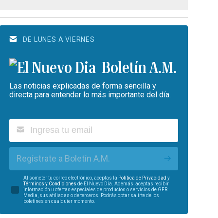
DE LUNES A VIERNES
Boletín A.M.
Las noticias explicadas de forma sencilla y
directa para entender lo más importante del día.
Regístrate a Boletín A.M.
Al someter tu correo electrónico, aceptas la
Política de Privacidad
y
Términos y Condiciones
de El Nuevo Día. Además, aceptas recibir
información u ofertas especiales de productos o servicios de GFR
Media, sus afiliadas o de terceros. Podrás optar salirte de los
boletines en cualquier momento.