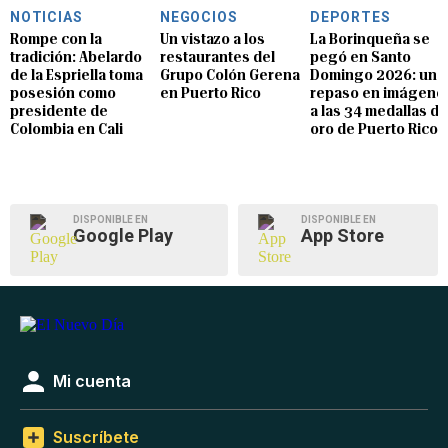
NOTICIAS
NEGOCIOS
DEPORTES
Rompe con la
Un vistazo a los
La Borinqueña se
tradición: Abelardo
restaurantes del
pegó en Santo
de la Espriella toma
Grupo Colón Gerena
Domingo 2026: un
posesión como
en Puerto Rico
repaso en imágene
presidente de
a las 34 medallas de
Colombia en Cali
oro de Puerto Rico
DISPONIBLE EN
DISPONIBLE EN
Google Play
App Store
Mi cuenta
Suscríbete