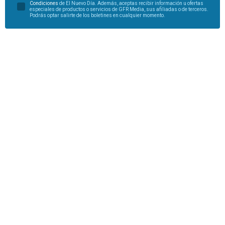
Condiciones
de El Nuevo Día. Además, aceptas recibir información u ofertas
especiales de productos o servicios de GFR Media, sus afiliadas o de terceros.
Podrás optar salirte de los boletines en cualquier momento.