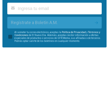
Regístrate a Boletín A.M.
Al someter tu correo electrónico, aceptas la
Política de Privacidad
y
Términos y
Condiciones
de El Nuevo Día. Además, aceptas recibir información u ofertas
especiales de productos o servicios de GFR Media, sus afiliadas o de terceros.
Podrás optar salirte de los boletines en cualquier momento.