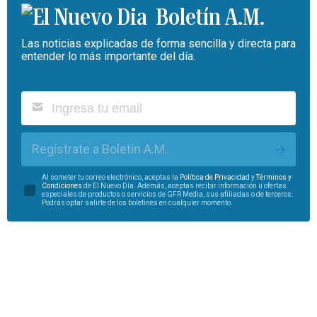
Boletín A.M.
Las noticias explicadas de forma sencilla y directa para
entender lo más importante del día.
Regístrate a Boletín A.M.
Al someter tu correo electrónico, aceptas la
Política de Privacidad
y
Términos y
Condiciones
de El Nuevo Día. Además, aceptas recibir información u ofertas
especiales de productos o servicios de GFR Media, sus afiliadas o de terceros.
Podrás optar salirte de los boletines en cualquier momento.