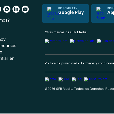
DISPONIBLE EN
DISP
Google Play
Ap
omos?
s
Otras marcas de GFR Media
 hoy
oncursos
io
nfiar en
Política de privacidad
Términos y condicion
©
2026
GFR Media, Todos los Derechos Rese