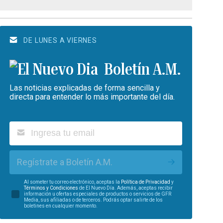
DE LUNES A VIERNES
Boletín A.M.
Las noticias explicadas de forma sencilla y
directa para entender lo más importante del día.
Regístrate a Boletín A.M.
Al someter tu correo electrónico, aceptas la
Política de Privacidad
y
Términos y Condiciones
de El Nuevo Día. Además, aceptas recibir
información u ofertas especiales de productos o servicios de GFR
Media, sus afiliadas o de terceros. Podrás optar salirte de los
boletines en cualquier momento.