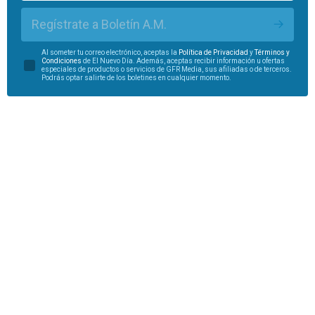
Regístrate a Boletín A.M.
Al someter tu correo electrónico, aceptas la
Política de Privacidad
y
Términos y
Condiciones
de El Nuevo Día. Además, aceptas recibir información u ofertas
especiales de productos o servicios de GFR Media, sus afiliadas o de terceros.
Podrás optar salirte de los boletines en cualquier momento.