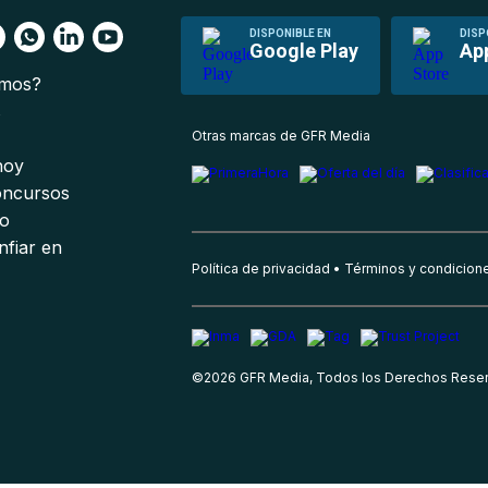
DISPONIBLE EN
DISP
Google Play
Ap
omos?
s
Otras marcas de GFR Media
 hoy
oncursos
io
nfiar en
Política de privacidad
Términos y condicion
©
2026
GFR Media, Todos los Derechos Rese