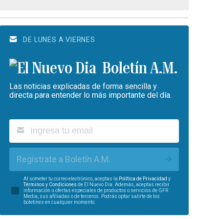
DE LUNES A VIERNES
Boletín A.M.
Las noticias explicadas de forma sencilla y
directa para entender lo más importante del día.
Regístrate a Boletín A.M.
Al someter tu correo electrónico, aceptas la
Política de Privacidad
y
Términos y Condiciones
de El Nuevo Día. Además, aceptas recibir
información u ofertas especiales de productos o servicios de GFR
Media, sus afiliadas o de terceros. Podrás optar salirte de los
boletines en cualquier momento.