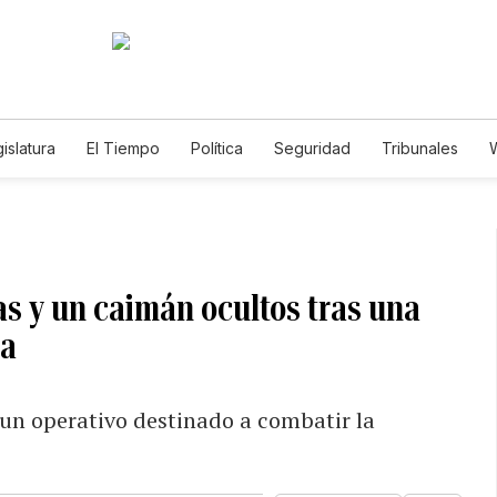
islatura
El Tiempo
Política
Seguridad
Tribunales
W
Caso Gabriela Nicole
as y un caimán ocultos tras una
ia
 un operativo destinado a combatir la