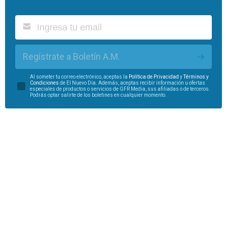
Regístrate a Boletín A.M.
Al someter tu correo electrónico, aceptas la
Política de Privacidad
y
Términos y
Condiciones
de El Nuevo Día. Además, aceptas recibir información u ofertas
especiales de productos o servicios de GFR Media, sus afiliadas o de terceros.
Podrás optar salirte de los boletines en cualquier momento.