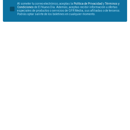
Al someter tu correo electrónico, aceptas la
Política de Privacidad
y
Términos y
Condiciones
de El Nuevo Día. Además, aceptas recibir información u ofertas
especiales de productos o servicios de GFR Media, sus afiliadas o de terceros.
Podrás optar salirte de los boletines en cualquier momento.