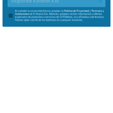
Regístrate a Boletín A.M.
Al someter tu correo electrónico, aceptas la
Política de Privacidad
y
Términos y
Condiciones
de El Nuevo Día. Además, aceptas recibir información u ofertas
especiales de productos o servicios de GFR Media, sus afiliadas o de terceros.
Podrás optar salirte de los boletines en cualquier momento.